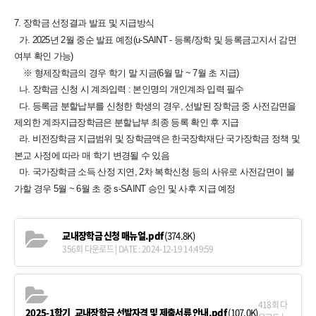
​7. 장학금 선정결과 발표 및 지급방식
가. 2025년 2월 중순 발표 예정(u-SAINT - 등록/장학 및 등록금고지서 감면
여부 확인 가능)
※ 형제장학금의 경우 학기 말 지금(6월 말 ~ 7월 초 지급)
나. 장학금 신청 시 계좌입력 : 본인명의 개인계좌 입력 필수
다. 등록금 분할납부를 신청한 학생의 경우, 선발된 장학금 중 사전감면을
제외한 계좌지급장학금은 분할납부 최종 등록 확인 후 지급
라. 비전장학금 지급범위 및 장학금액은 한국장학재단 국가장학금 정책 및
본교 사정에 따라 매 학기 변경될 수 있음
마. 국가장학금 소득 산정 지연, 2차 복학신청 등의 사유로 사전감면이 불
가할 경우 5월 ~ 6월 초 중 s-SAINT 승인 및 사후 지급 예정
교내장학금 신청 매뉴얼.pdf
(374.8K)
356회 다운로드 | DATE : 2024-12-19 14:49:59
418회 다
2025-1학기_교내장학금 선발자격 및 제출서류 안내.pdf
(107.0K)