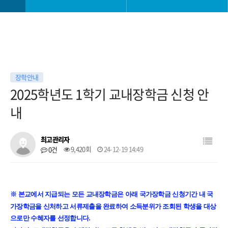
학과소개
학사일정
교과안내
학사 공지사항
장학안내
2025학년도 1학기 교내장학금 신청 안
대학생활
공모전
내
진로취업안내
학과 소모임
최고관리자
9,420회
24-12-19 14:49
0건
대학원
자료실
※ 본교에서 지급되는 모든 교내장학금은 아래 국가장학금 신청기간 내 국
가장학금을 신처하고 서류제출을 완료하여 소득분위가 조회된 학생을 대상
으로만 수혜자를 선정합니다.