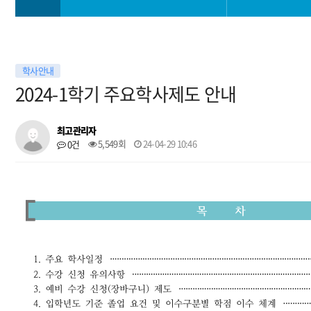
학과소개
학사일정
학사안내
교과안내
학사 공지사항
2024-1학기 주요학사제도 안내
대학생활
공모전
최고관리자
5,549회
24-04-29 10:46
0건
진로취업안내
학과 소모임
대학원
자료실