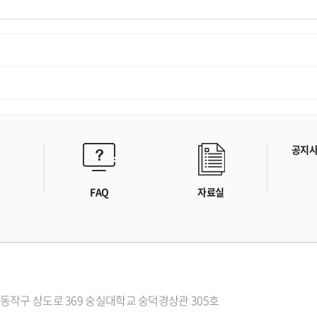
공지
FAQ
자료실
시 동작구 상도로 369 숭실대학교 숭덕경상관 305호