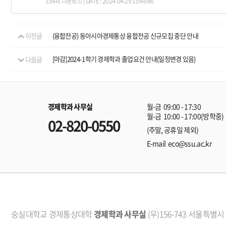
354회 다운로드 | DATE : 2024-04-29 10:46:46
이전글
(융합전공) 동아시아경제통상 융합전공 신규모집 중단 안내
다음글
[마감]2024-1학기 경제학과 졸업요건 안내(일정변경 있음)
경제학과 사무실
월-금 09:00 - 17:30
월-금 10:00 - 17:00(방학중)
02-820-0550
(주말, 공휴일 제외)
E-mail eco@ssu.ac.kr
숭실대학교 경제통상대학
경제학과 사무실
(우)156-743 서울특별