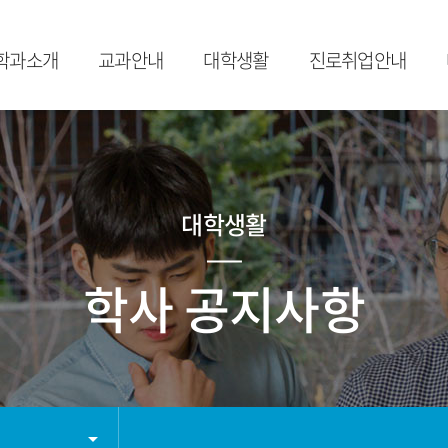
학과소개
교과안내
대학생활
진로취업안내
학과소개
수강가이드
학사일정
취업프로그램
교수진
교과목 소개
학사공지사항
취업FAQ
졸
오시는길
비교과 소개
공모전
대
대학생활
장학제도
학과 소모임
학사FAQ
자료실
학사 공지사항