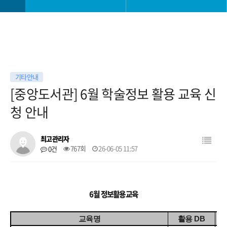
학과소개
학사일정
교과안내
학사 공지사항
기타안내
[중앙도서관] 6월 학술정보 활용 교육 신
대학생활
공모전
청 안내
진로취업안내
학과 소모임
최고관리자
767회
26-06-05 11:57
0건
대학원
자료실
6월 정보활용교육
교육명
활용
DB