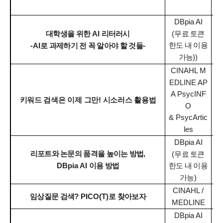
DBpia AI
(
무료 토큰
대학생을 위한
AI
리터러시
한도 내 이용
-AI
로 과제하기 전 꼭 알아야 할 것들
-
1
가능
))
CINAHL M
EDLINE AP
A PsycINF
키워드 검색은 이제 그만
!
시소러스 활용법
O
1
& PsycArtic
les
DBpia AI
리포트와 논문의 품격을 높이는 방법
,
(
무료 토큰
DBpia AI
이용 방법
1
한도 내 이용
가능
)
CINAHL /
임상질문 검색
? PICO(T)
로 찾아보자
MEDLINE
1
DBpia AI