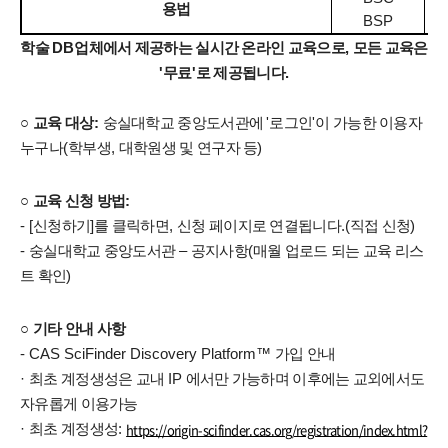
용법
1
BSP
학술
DB
업체에서 제공하는 실시간 온라인 교육으로
,
모든 교육은
'
무료
'
로 제공됩니다
.
○
교육 대상
:
숭실대학교 중앙도서관에
'
로그인
'
이 가능한 이용자
누구나
(
학부생
,
대학원생 및 연구자 등
)
○
교육 신청 방법
:
- [
신청하기
]
를 클릭하면
,
신청 페이지로 연결됩니다
.(
직접 신청
)
-
숭실대학교 중앙도서관
–
공지사항
(
매월 업로드 되는 교육 리스
트 확인
)
○
기타 안내 사항
- CAS SciFinder Discovery Platform
™
가입 안내
·
최초 계정생성은 교내
IP
에서만 가능하며 이후에는 교외에서도
자유롭게 이용가능
https://origin-scifinder.cas.org/registration/index.html?
·
최초 계정생성
: