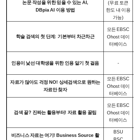
논문 작성을 위한 믿을 수 있는
AI,
(
무료 토큰
DBpia AI
이용 방법
1
한도 내 이용
가능
)
모든
EBSC
학술 검색의 첫 단계
:
기본부터 차근차근
Ohost
데이
1
터베이스
인용이 낯선 대학생을 위한 인용 알기 첫 걸음
-
1
모든
EBSC
자료가 많아도 걱정
NO!
상세검색으로 원하는
Ohost
데이
자료만 찾자
1
터베이스
모든
EBSC
검색 끝
?
진짜는 활용부터
!
자료 활용 꿀팁
Ohost
데이
1
터베이스
BSU
비즈니스 자료는 여기
! Business Source
활
BSC