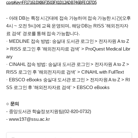
corpKey=FF17161DX86F3503FX1D12ADB746BFEC87D5
-
아래
DB
는 특정 시간대에 접속 가능하며 접속 가능한 시간
(
오후
4
시
~
오전
9
시
)
에 교육 운영되며
,
해당
DB
는
RISS '
해외전자자
료 검색
'
경로를 통해 접속 가능합니다
.
· MEDLINE
접속 방법
:
숭실대 도서관 로그인
>
전자자원
A to Z
> RISS
로그인 후
'
해외전자자료 검색
' > ProQuest Medical Libr
ary
· CINAHL
접속 방법
:
숭실대 도서관 로그인
>
전자자원
A to Z >
RISS
로그인 후
'
해외전자자료 검색
' > CINAHL with FullText
· EBSCO eBooks
숭실대 도서관 로그인
>
전자자원
A to Z > RI
SS
로그인 후
'
해외전자자료 검색
' > EBSCO eBooks
○
문의
-
중앙도서관 학술정보지원팀
(02-820-0732)
- www197@ssu.ac.kr