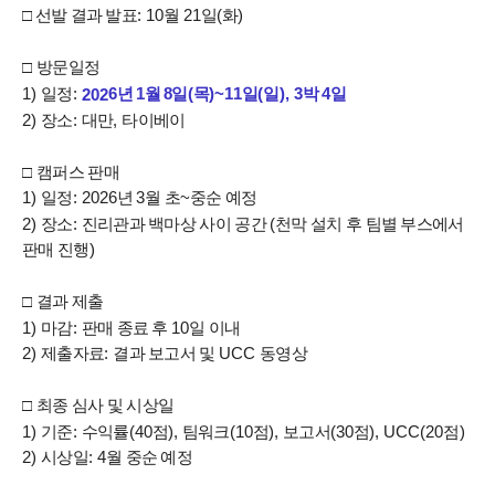
□
선발 결과 발표
: 10
월
21
일
(
화
)
□
방문일정
:
6
1)
일정
년 1
월 8
일
(
목
)~11
일
(
일
), 3
박
4
일
2
02
2)
장소
:
대만
,
타이베이
□
캠퍼스 판매
1)
일정
: 2026
년
3
월 초
~
중순 예정
2)
장소
:
진리관과 백마상 사이 공간
(
천막 설치 후 팀별 부스에서
판매 진행
)
□
결과 제출
1)
마감
:
판매 종료 후
10
일 이내
2)
제출자료
:
결과 보고서 및
UCC
동영상
□
최종 심사 및 시상일
1)
기준
:
수익률
(40
점
),
팀워크
(10
점
),
보고서
(30
점
), UCC(20
점
)
2)
시상일
: 4
월 중순 예정