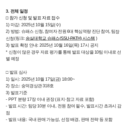
3.
전체 일정
□
참가 신청 및 발표 자료 접수
1)
마감
: 2025
년
10
월
15
일
(
수
)
슈패스 신청, 참여자 전원 6대 핵심역량 진단 참여, 팀
2)
방법
:
장
(
링크:
)
숭실대학교 슈패스(SSU-PATH) 시스템
신청
3)
발표 확정 안내
: 2025
년
10
월
16
일
(
목
) 17
시 공지
*
신청이 많은 경우 자료 평가를 통해 발표 대상을 10팀 이내로 선
별 예정
□
발표 심사
1)
일시
: 2025
년
10
월
17
일
(
금
) 18:00~
2)
장소
:
숭덕경상관
318
호
3)
발표기준
- PPT
분량
17
장 이내 권장
(
표지
·
참고 자료 포함
)
-
발표 시간
:
팀당
10
분 이내
,
전원 참여 필수
,
발표시간 초과시 감
점
-
발표 내용
:
국내 판매 가능성
,
선정 배경
,
판매 전략 등 포함