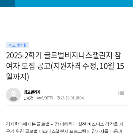
학과소개
학사일정
교과안내
학사 공지사항
비교과안내
2025-2학기 글로벌비지니스챌린지 참
대학생활
공모전
여자 모집 공고(지원자격 수정, 10월 15
일까지)
진로취업안내
학과 소모임
최고관리자
대학원
자료실
6,967회
25-10-01 18:04
0건
경제학과에서는 글로벌 시장 이해력과 실전 비즈니스 감각을 키
우기 위한 글로벌 비즈니스챌린지 프로그램의 참가자를 다음과