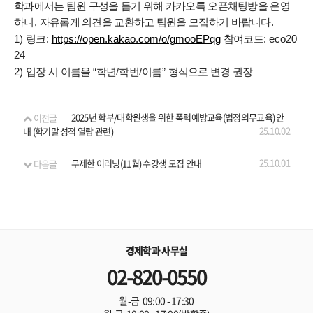
학과에서는 팀원 구성을 돕기 위해 카카오톡 오픈채팅방을 운영
하니
,
자유롭게 의견을 교환하고 팀원을 모집하기 바랍니다
.
1)
링크
:
참여코드
: eco20
https://open.kakao.com/o/gmooEPqg
24
2)
입장 시 이름을
“
학년
/
학번
/
이름
”
형식으로 변경 권장
이전글
2025년 학부/대학원생을 위한 폭력예방교육(법정의무교육) 안
25.10.02
내 (학기말 성적 열람 관련)
25.10.01
다음글
무제한 이러닝(11월) 수강생 모집 안내
경제학과 사무실
02-820-0550
월-금 09:00 - 17:30