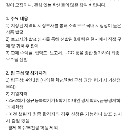
같이 모집하니
,
관심 있는 학생들의 많은 참여 바랍니다
.
1.
주요 내용
1)
지정된 지역의 시장조사를 통해 소액으로 국내 시장성이 높은
상품 발굴
2)
보고서와 발표 심사를 통해 선발된
8
개 팀은 현지에서 직접 구
매 및 귀국 후 판매
3)
판매 수익률
,
협력도
,
보고서
, UCC
등을 종합 평가하여 최종
우수팀 선발
2.
팀 구성 및 참가자격
1)
팀구성
: 4
인
1
팀
(
다양한 학년
/
학번 구성 권장
:
평가 시 가산점
부여
)
2)
지원자격
- 25-2
학기 정규등록학기가
8
학기 이내인 경제학과, 금융경제학
과 재학생
- 이전 챌린지 최종 합격자의 경우 신청은 가능하나 발표 심사
시 감점 있음
- 경제 복수
/
부전공 학생 제외