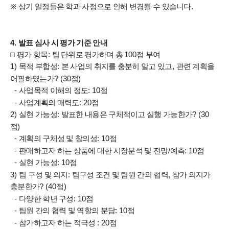
※
상기 일정들은 학과 사정으로 인해 변경될 수 있습니다
.
4.
발표 심사 시 평가 기준 안내
□
평가 항목
:
팀 단위로 평가하며 총
100
점 부여
1)
목적 부합성
:
본 사업의 취지를 충분히 알고 있고
,
관련 계획을
어필하였는가
? (30
점
)
-
사업목적 이해의 정도
: 10
점
-
사업계획의 매력도
: 20
점
2)
실현 가능성
:
발표한 내용은 구체적이고 실행 가능한가
? (30
점
)
-
계획의 구체성 및 창의성
: 10
점
-
판매하고자 하는 상품에 대한 시장분석 및 전망
/
예측
: 10
점
-
실현 가능성
: 10
점
3)
팀 구성 및 의지
:
팀구성 조건 및 팀원 간의 협력
,
참가 의지가
충분한가
? (40
점
)
-
다양한 학년 구성
: 10
점
-
팀원 간의 협력 및 역할의 분담
: 10
점
-
참가하고자 하는 적극성
: 20
점