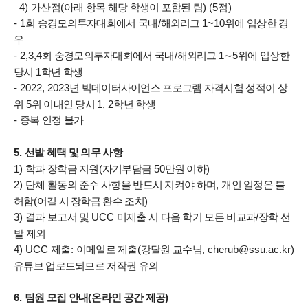
4)
가산점
(
아래 항목 해당 학생이 포함된 팀
) (5
점
)
- 1
회 숭경모의투자대회에서 국내
/
해외리그
1~10
위에 입상한 경
우
- 2,3,4
회 숭경모의투자대회에서 국내
/
해외리그
1
∼
5
위에 입상한
당시
1
학년 학생
- 2022, 2023
년 빅데이터사이언스 프로그램 자격시험 성적이 상
위
5
위 이내인 당시
1, 2
학년 학생
-
중복 인정 불가
5.
선발 혜택 및 의무 사항
1)
학과 장학금 지원
(
자기부담금
50
만원 이하
)
2)
단체 활동의 준수 사항을 반드시 지켜야 하며
,
개인 일정은 불
허함
(
어길 시 장학금 환수 조치
)
3)
결과 보고서 및
UCC
미제출 시 다음 학기 모든 비교과
/
장학 선
발 제외
4) UCC
제출
:
이메일로 제출
(
강달원 교수님
, cherub@ssu.ac.kr)
유튜브 업로드되므로 저작권 유의
6.
팀원 모집 안내
(
온라인 공간 제공
)