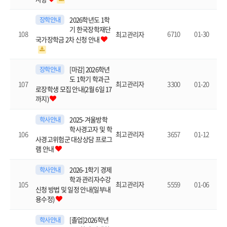
2026학년도 1학
장학안내
기 한국장학재단
108
6710
01-30
최고관리자
국가장학금 2차 신청 안내
[마감] 2026학년
장학안내
도 1학기 학과근
107
3300
01-20
최고관리자
로장학생 모집 안내(2월 6일 17
까지)
2025-겨울방학
학사안내
학사경고자 및 학
106
3657
01-12
최고관리자
사경고위험군 대상상담 프로그
램 안내
2026-1학기 경제
학사안내
학과 관리자수강
105
5559
01-06
최고관리자
신청 방법 및 일정 안내(일부내
용수정)
[졸업]2026학년
학사안내