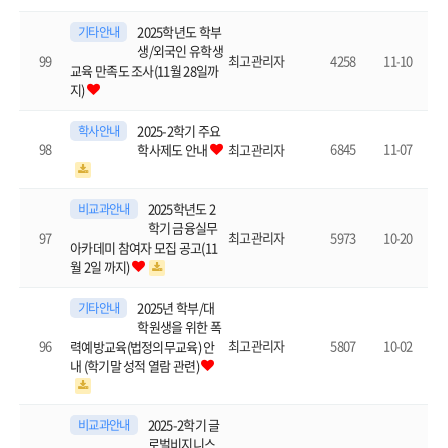
2025학년도 학부
기타안내
생/외국인 유학생
99
4258
11-10
최고관리자
교육 만족도 조사(11월 28일까
지)
2025-2학기 주요
학사안내
98
6845
11-07
최고관리자
학사제도 안내
2025학년도 2
비교과안내
학기 금융실무
97
5973
10-20
최고관리자
아카데미 참여자 모집 공고(11
월 2일 까지)
2025년 학부/대
기타안내
학원생을 위한 폭
96
5807
10-02
최고관리자
력예방교육(법정의무교육) 안
내 (학기말 성적 열람 관련)
2025-2학기 글
비교과안내
로벌비지니스