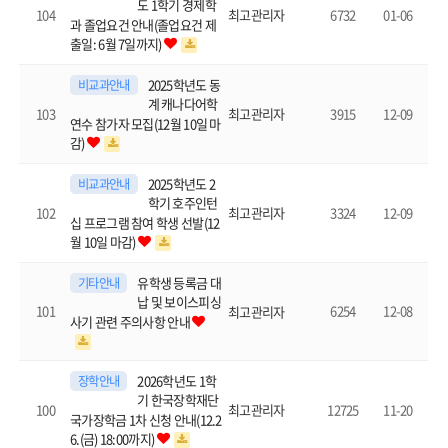
도 1학기 경제학
104
6732
01-06
최고관리자
과 졸업요건 안내(졸업요건 제
출일: 6월 7일까지)
2025학년도 동
비교과안내
계 캐나다어학
103
3915
12-09
최고관리자
연수 참가자 모집(12월 10일 마
감)
2025학년도 2
비교과안내
학기 호주인턴
102
3324
12-09
최고관리자
십 프로그램 참여 학생 선발(12
월 10일 마감)
유학생 등록금 대
기타안내
납 및 보이스피싱
101
6254
12-08
최고관리자
사기 관련 주의사항 안내
2026학년도 1학
장학안내
기 한국장학재단
100
12725
11-20
최고관리자
국가장학금 1차 신청 안내(12.2
6.(금) 18:00까지)