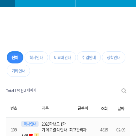
학과소개
학사일정
교과안내
학사 공지사항
대학생활
공모전
전체
학사안내
비교과안내
취업안내
장학안내
기타안내
진로취업안내
학과 소모임
3 페이지
Total 139건
대학원
자료실
번호
제목
글쓴이
조회
날짜
2026학년도 1학
학사안내
109
4815
02-09
최고관리자
기 유고결석 안내
사항