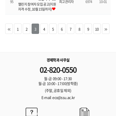
95
6974
10-01
최고관리자
챌린지 참여자 모집 공고(지원
자격 수정, 10월 15일까지)
1
2
3
4
5
6
7
8
9
10
경제학과 사무실
02-820-0550
월-금 09:00 - 17:30
월-금 10:00 - 17:00(방학중)
(주말, 공휴일 제외)
E-mail eco@ssu.ac.kr