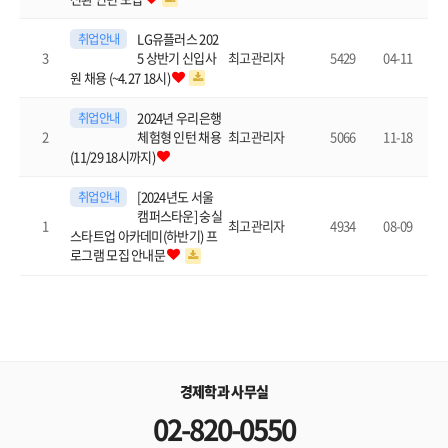
LG유플러스 202
취업안내
3
5429
04-11
최고관리자
5 상반기 신입사
원 채용 (~4.27 18시)
2024년 우리은행
취업안내
2
5066
11-18
최고관리자
체험형 인턴 채용
(11/29 18시까지)
[2024년도 서울
취업안내
캠퍼스타운] 숭실
1
4934
08-09
최고관리자
스타트업 아카데미(하반기) 프
로그램 모집 안내문
경제학과 사무실
02-820-0550