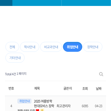
학과소개
학사일정
교과안내
학사 공지사항
대학생활
공모전
전체
학사안내
비교과안내
취업안내
장학안내
기타안내
진로취업안내
학과 소모임
1 페이지
Total 4건
대학원
자료실
번호
제목
글쓴이
조회
날짜
2025 여름방학
취업안내
4
6095
04-23
최고관리자
현대모비스 장학
전환 인턴 모집