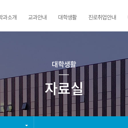
학과소개
교과안내
대학생활
진로취업안내
학과소개
수강가이드
학사일정
취업프로그램
교수진
교과목 소개
학사공지사항
취업FAQ
졸
오시는길
비교과 소개
공모전
대
대학생활
장학제도
학과 소모임
학사FAQ
자료실
자료실