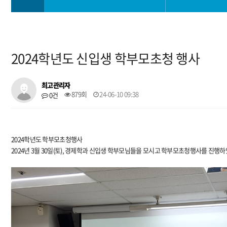
학과소개
학사일정
2024학년도 신입생 학부모초청 행사
교과안내
학사 공지사항
최고관리자
대학생활
공모전
879회
24-06-10 09:38
0건
진로취업안내
학과 소모임
2024학년도 학부모초청행사
2024년 3월 30일(토), 경제학과 신입생 학부모님들을 모시고 학부모초청행사를 진행
대학원
자료실