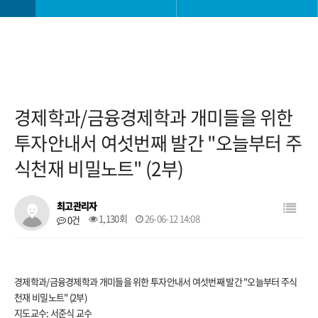
학과소개
학사일정
교과안내
학사 공지사항
경제학과/금융경제학과 개미들을 위한
대학생활
공모전
투자안내서 여섯번째 발간 "오늘부터 주
식천재 비밀노트" (2부)
진로취업안내
학과 소모임
최고관리자
1,130회
26-06-12 14:08
0건
대학원
자료실
경제학과/금융경제학과 개미들을 위한 투자안내서 여섯번째 발간 "오늘부터 주식
천재 비밀노트" (2부)
지도교수: 서준식 교수