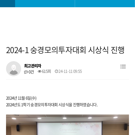
학과소개
학사일정
교과안내
학사 공지사항
2024-1 숭경모의투자대회 시상식 진행
대학생활
공모전
최고관리자
615회
24-11-11 09:55
0건
진로취업안내
학과 소모임
대학원
자료실
2024년 11월 6일(수)
2024년도 1학기 숭경모의투자대회 시상식을 진행하였습니다.