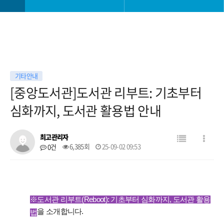
학과소개
학사일정
교과안내
학사 공지사항
기타안내
[중앙도서관]도서관 리부트: 기초부터
대학생활
공모전
심화까지, 도서관 활용법 안내
진로취업안내
학과 소모임
최고관리자
6,385회
25-09-02 09:53
0건
대학원
자료실
※도서관 리부트(Reboot): 기초부터 심화까지, 도서관 활용
을 소개합니다.
법