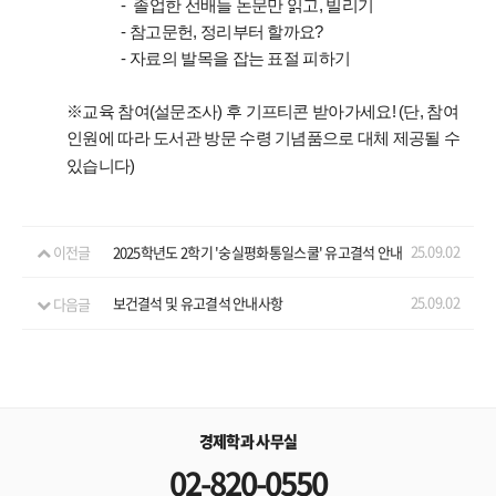
- 졸업한 선배들 논문만 읽고, 빌리기
- 참고문헌, 정리부터 할까요?
- 자료의 발목을 잡는 표절 피하기
※교육 참여(설문조사) 후 기프티콘 받아가세요! (단, 참여
인원에 따라 도서관 방문 수령 기념품으로 대체 제공될 수
있습니다)
25.09.02
이전글
2025학년도 2학기 '숭실평화통일스쿨' 유고결석 안내
25.09.02
다음글
보건결석 및 유고결석 안내사항
경제학과 사무실
02-820-0550