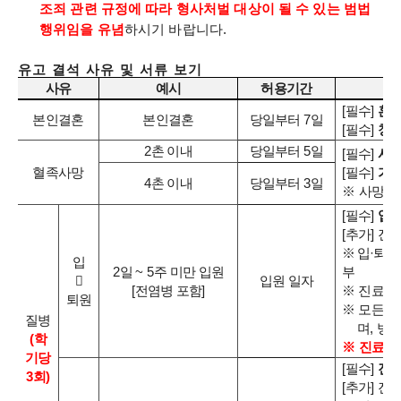
조죄 관련 규정에 따라 형사처벌 대상이 될 수 있는 범법
행위임을 유념
하시기 바랍니다
.
유고 결석 사유 및 서류 보기
사유
예시
허용기간
[
필수
]
혼
본인결혼
본인결혼
당일부터
7
일
[
필수
]
청
2
촌 이내
당일부터
5
일
[
필수
]
사
[
필수
]
가
혈족사망
4
촌 이내
당일부터
3
일
※
사망일
[
필수
]
입
·
[
추가
]
진
※
입
·
퇴원
입
부
2
일
~ 5
주 미만 입원

입원 일자
※
진료기
[
전염병 포함
]
퇴원
※
모든 증
질병
며
,
병
(
학
※
진료비
기당
[
필수
]
진료
3
회
)
[
추가
]
진