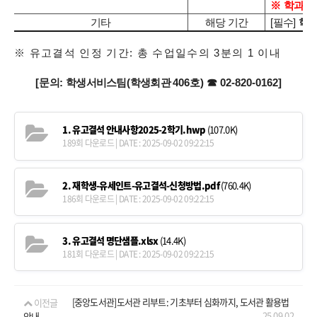
※
학과
(
기타
해당 기간
[
필수
]
학생
※
유고결석 인정 기간
:
총 수업일수의
3
분의
1
이내
[
문의
:
학생서비스팀
(
학생회관
406
호
)
☎
02-820-0162]
1. 유고결석 안내사항2025-2학기.hwp
(107.0K)
189회 다운로드 | DATE : 2025-09-02 09:22:15
2. 재학생-유세인트-유고결석-신청방법.pdf
(760.4K)
186회 다운로드 | DATE : 2025-09-02 09:22:15
3. 유고결석 명단샘플.xlsx
(14.4K)
181회 다운로드 | DATE : 2025-09-02 09:22:15
이전글
[중앙도서관]도서관 리부트: 기초부터 심화까지, 도서관 활용법
25.09.02
안내