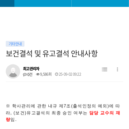
학과소개
학사일정
교과안내
학사 공지사항
기타안내
보건결석 및 유고결석 안내사항
대학생활
공모전
최고관리자
진로취업안내
학과 소모임
9,586회
25-09-02 09:22
0건
대학원
자료실
※
학사관리에 관한 내규 제
7
조
(
출석인정의 예외
)
에 따
라
, (
보건
)
유고결석의 최종 승인 여부는
담당 교수의 재
량
임
.