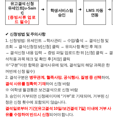
유고결석 신청
유세인트
[u-Sain
➜
➜
➜
학생서비스팀
LMS
자동
t]
승인
연동
[
증빙서류 업로
[
드 필수
]
✔
신청방법 및 주의사항
1.
신청방법
:
유세인트 →
학사관리
→
수업
/
출석
→
결석신청 및
조회
→
결석신청정보
[
신청
]
클릭
→
유의사항 확인 후 체크
→
결석신청 내용 입력
→
증빙 파일 업로드한 뒤
[
신청
]
클릭
→
결
석적용 과목 체크 및 확인 후
[
저장
]
클릭
※
“
구분
”
이란 항목은 결석사유에 맞게
,
결석일의 해당 과목은 한
꺼번에 신청 필수
)
2.
결석구분은
병무관계
,
혈족사망
,
공식행사
,
질병 중 선택
하여
,
결석 사유를 정확히 기재
하여 신청 바람
※
여학생 월경통은 보건결석으로 신청 바람
3.
승인이 거부되면 신청페이지에
“
거부
”
로 기재되며
,
거부된 신
청은 신청 횟수에 포함되지 않습니다
.
결석일로부터 기간
[
유고결석
10
일
/
보건결석
7
일
]
이내에 거부 사
유를 수정하여 반드시 신청
되어야 합니다
.