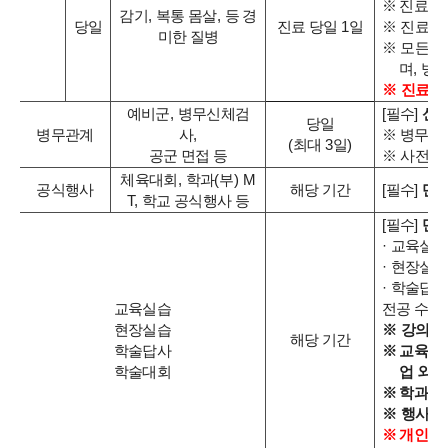
※
진료확인
감기
,
복통 몸살
,
등 경
※
진료기
당일
진료 당일
1
일
미한 질병
※
모든 증
며
,
병
※
진료비
예비군
,
병무
신체검
[
필수
]
신체
당일
사
,
※
병무청
·
병무관계
(
최대
3
일
)
공군 면접 등
※
사전
에
체육대회
,
학과
(
부
) M
공식행사
해당 기간
[
필수
]
단과
T,
학교 공식행사 등
[
필수
]
단과
·
교육실습
·
현장실습
·
학술답사
전공 수업
교육실습
※
강의계
현장실습
해당 기간
※
교육 및
학술답사
업 외 
학술대회
※
학과 자
※
행사 참
※
개인적으