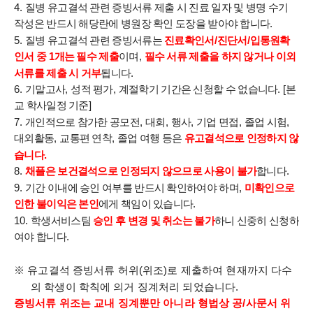
4.
질병 유고결석 관련 증빙서류 제출 시 진료 일자 및 병명 수기
작성은 반드시 해당란에
병원장 확인 도장을 받아야 합니다
.
5.
질병 유고결석 관련 증빙서류는
진료확인서
/
진단서
/
입통원확
인서 중
1
개는 필수 제출
이며
,
필수 서류 제출을 하지 않거나 이외
서류를 제출 시 거부
됩니다
.
6.
기말고사
,
성적 평가
,
계절학기 기간은 신청할 수 없습니다
. [
본
교 학사일정 기준
]
7.
개인적으로 참가한 공모전
,
대회
,
행사
,
기업 면접
,
졸업 시험
,
대외활동
,
교통편 연착
,
졸업 여행 등은
유고결석으로 인정하지 않
습니다
.
8.
채플은 보건결석으로 인정되지 않으므로 사용이 불가
합니다
.
9.
기간 이내에 승인 여부를 반드시 확인하여야 하며
,
미확인으로
인한 불이익은 본인
에게 책임이 있습니다
.
10.
학생서비스팀
승인 후 변경 및 취소는 불가
하니 신중히 신청하
여야 합니다
.
※
유고결석 증빙서류 허위
(
위조
)
로 제출하여 현재까지 다수
의 학생이 학칙에 의거 징계처리 되었습니다
.
증빙서류 위조는 교내 징계뿐만 아니라 형법상 공
/
사문서 위