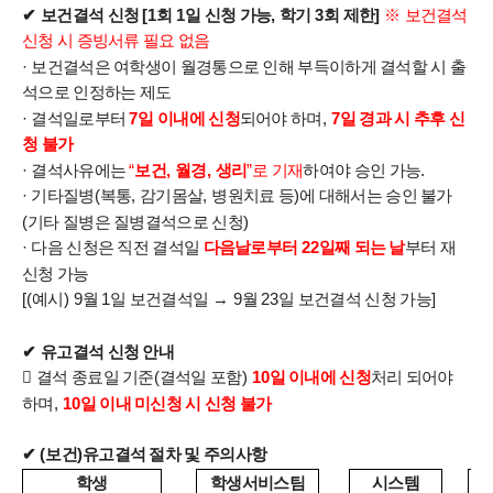
✔
보건결석 신청
[1
회
1
일 신청 가능
,
학기
3
회 제한
]
※
보건결석
신청 시 증빙서류 필요 없음
·
보건결석은 여학생이 월경통으로 인해 부득이하게 결석할 시 출
석으로 인정하는 제도
·
결석일로부터
7
일 이내에 신청
되어야 하며
,
7
일 경과 시 추후 신
청 불가
·
결석사유에는
“
보건
,
월경
,
생리
”
로 기재
하여야 승인 가능
.
·
기타질병
(
복통
,
감기몸살
,
병원치료 등
)
에 대해서는 승인 불가
(
기타 질병은 질병결석으로 신청
)
·
다음 신청은 직전 결석일
다음날로부터
22
일째 되는 날
부터 재
신청 가능
[(
예시
) 9
월
1
일 보건결석일
→
9
월
23
일 보건결석 신청 가능
]
✔
유고결석 신청 안내

결석 종료일 기준
(
결석일 포함
)
10
일 이내에 신청
처리 되어야
하며
,
10
일 이내 미신청 시 신청 불가
✔
(
보건
)
유고결석 절차 및 주의사항
학생
학생서비스팀
시스템