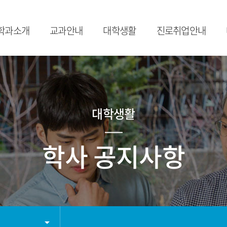
학과소개
교과안내
대학생활
진로취업안내
학과소개
수강가이드
학사일정
취업프로그램
교수진
교과목 소개
학사공지사항
취업FAQ
졸
오시는길
비교과 소개
공모전
대
대학생활
장학제도
학과 소모임
학사FAQ
자료실
학사 공지사항