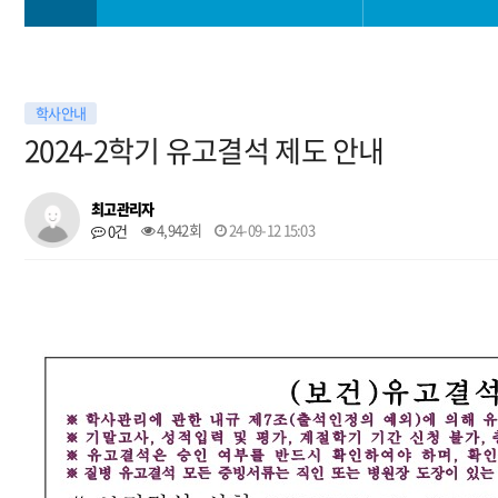
학과소개
학사일정
학사안내
교과안내
학사 공지사항
2024-2학기 유고결석 제도 안내
대학생활
공모전
최고관리자
4,942회
24-09-12 15:03
0건
진로취업안내
학과 소모임
대학원
자료실